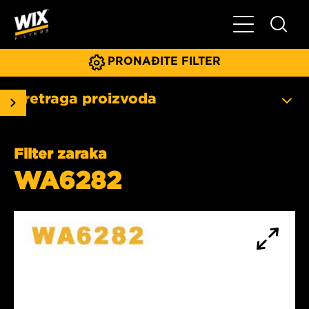
Glavni meni
PRONAĐITE FILTER
Pretraga proizvoda
Filter zaraka
WA6282