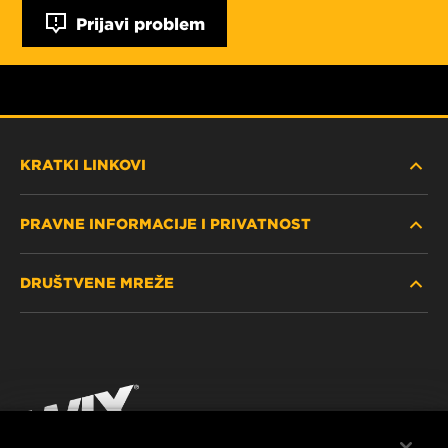
Prijavi problem
KRATKI LINKOVI
PRAVNE INFORMACIJE I PRIVATNOST
PRONAĐITE FILTER
DRUŠTVENE MREŽE
GDJE KUPITI
POLITIKA PRIVATNOSTI
WIX INSTITUTE
PRAVNA NAPOMENA
Facebook
KONTAKTIRAJTE NAS
IMPRESSUM
YouTube