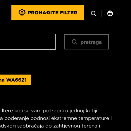
PRONAĐITE FILTER
pretraga
na
WA6621
ltere koji su vam potrebni u jednoj kutiji.
 na poderanje podnosi ekstremne temperature i
radskog saobraćaja do zahtjevnog terena i