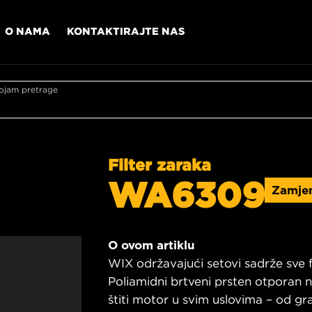
O NAMA
KONTAKTIRAJTE NAS
ojam pretrage
Filter zaraka
WA6309
Zamje
O ovom artiklu
WIX održavajući setovi sadrže sve fi
Poliamidni brtveni prsten otporan
štiti motor u svim uslovima – od g