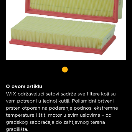
O ovom artiklu
WIX održavajući setovi sadrže sve filtere koji su
vam potrebni u jednoj kutiji. Poliamidni brtveni
prsten otporan na poderanje podnosi ekstremne
temperature i štiti motor u svim uslovima – od
gradskog saobraćaja do zahtjevnog terena i
gradilišta.