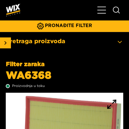
Glavni meni
PRONAĐITE FILTER
Pretraga proizvoda
Filter zaraka
WA6368
Proizvodnja u toku