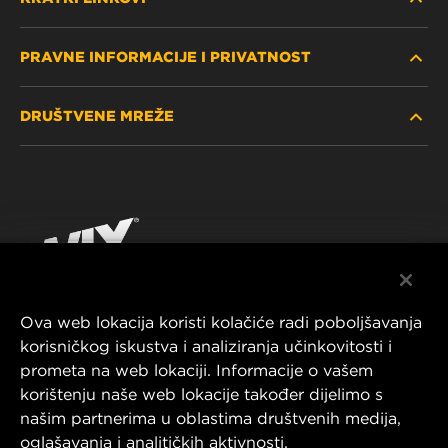
PRAVNE INFORMACIJE I PRIVATNOST
PRONAĐITE FILTER
DRUŠTVENE MREŽE
GDJE KUPITI
POLITIKA PRIVATNOSTI
WIX INSTITUTE
PRAVNA NAPOMENA
Facebook
KONTAKTIRAJTE NAS
IMPRESSUM
YouTube
Ova web lokacija koristi kolačiće radi poboljšavanja
korisničkog iskustva i analiziranja učinkovitosti i
MANN+HUMMEL FT Poland
prometa na web lokaciji. Informacije o vašem
ul. Wrocławska 145,
korištenju naše web lokacije također dijelimo s
63-800 GOSTYŃ, POLAND
našim partnerima u oblastima društvenih medija,
Tel. +48 65 572 89 00
oglašavanja i analitičkih aktivnosti.