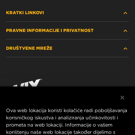
KRATKI LINKOVI
PRAVNE INFORMACIJE I PRIVATNOST
PRONAĐITE FILTER
DRUŠTVENE MREŽE
GDJE KUPITI
POLITIKA PRIVATNOSTI
WIX INSTITUTE
PRAVNA NAPOMENA
Facebook
KONTAKTIRAJTE NAS
IMPRESSUM
YouTube
Ova web lokacija koristi kolačiće radi poboljšavanja
korisničkog iskustva i analiziranja učinkovitosti i
MANN+HUMMEL FT Poland
prometa na web lokaciji. Informacije o vašem
ul. Wrocławska 145,
korištenju naše web lokacije također dijelimo s
63-800 GOSTYŃ, POLAND