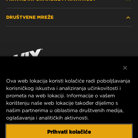
PRONAĐITE FILTER
DRUŠTVENE MREŽE
GDJE KUPITI
POLITIKA PRIVATNOSTI
WIX INSTITUTE
PRAVNA NAPOMENA
Facebook
KONTAKTIRAJTE NAS
IMPRESSUM
YouTube
Ova web lokacija koristi kolačiće radi poboljšavanja
korisničkog iskustva i analiziranja učinkovitosti i
MANN+HUMMEL FT Poland
prometa na web lokaciji. Informacije o vašem
ul. Wrocławska 145,
korištenju naše web lokacije također dijelimo s
63-800 GOSTYŃ, POLAND
našim partnerima u oblastima društvenih medija,
Tel. +48 65 572 89 00
oglašavanja i analitičkih aktivnosti.
E-mail:
info@mann-hummel.com
CAREER
Prihvati kolačiće
MANN+HUMMEL GROUP