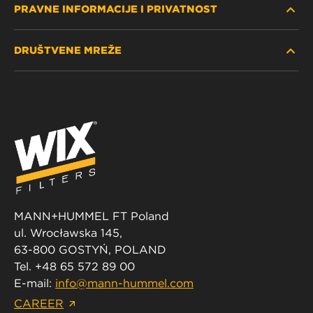
PRAVNE INFORMACIJE I PRIVATNOST
PRONAĐITE FILTER
DRUŠTVENE MREŽE
GDJE KUPITI
POLITIKA PRIVATNOSTI
WIX INSTITUTE
PRAVNA NAPOMENA
Facebook
KONTAKTIRAJTE NAS
IMPRESSUM
YouTube
MANN+HUMMEL FT Poland
ul. Wrocławska 145,
63-800 GOSTYŃ, POLAND
Tel. +48 65 572 89 00
E-mail:
info@mann-hummel.com
CAREER