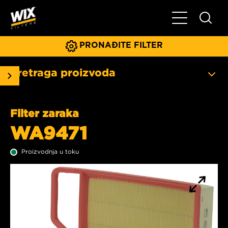
Glavni meni
PRONAĐITE FILTER
Pretraga proizvoda
Filter zaraka
WA9471
Proizvodnja u toku