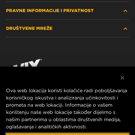
PRAVNE INFORMACIJE I PRIVATNOST
PRONAĐITE FILTER
DRUŠTVENE MREŽE
GDJE KUPITI
POLITIKA PRIVATNOSTI
WIX INSTITUTE
PRAVNA NAPOMENA
Facebook
KONTAKTIRAJTE NAS
IMPRESSUM
YouTube
Ova web lokacija koristi kolačiće radi poboljšavanja
korisničkog iskustva i analiziranja učinkovitosti i
MANN+HUMMEL FT Poland
prometa na web lokaciji. Informacije o vašem
ul. Wrocławska 145,
korištenju naše web lokacije također dijelimo s
63-800 GOSTYŃ, POLAND
našim partnerima u oblastima društvenih medija,
Tel. +48 65 572 89 00
oglašavanja i analitičkih aktivnosti.
E-mail:
info@mann-hummel.com