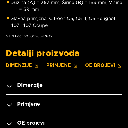
Dužina (A) = 357 mm; Širina (B) = 153 mm; Visina
(H) = 59 mm
Glavna primjena: Citroën C5, C5 II, C6 Peugeot
407+407 Coupe
GTIN kod: 5050026347639
Detalji proizvoda
DIMENZIJE
PRIMJENE
OE BROJEVI
Dimenzije
Primjene
OE brojevi