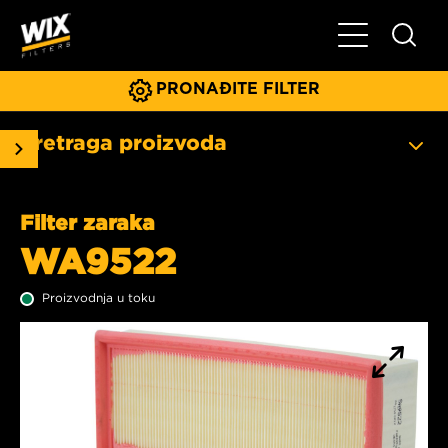
Glavni meni
PRONAĐITE FILTER
Pretraga proizvoda
Filter zaraka
WA9522
Proizvodnja u toku