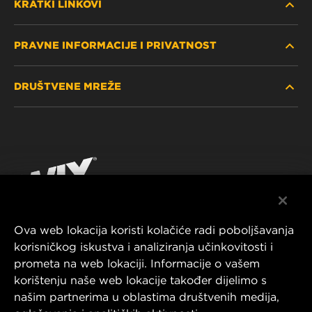
KRATKI LINKOVI
PRAVNE INFORMACIJE I PRIVATNOST
PRONAĐITE FILTER
DRUŠTVENE MREŽE
GDJE KUPITI
POLITIKA PRIVATNOSTI
WIX INSTITUTE
PRAVNA NAPOMENA
Facebook
KONTAKTIRAJTE NAS
IMPRESSUM
YouTube
Ova web lokacija koristi kolačiće radi poboljšavanja
korisničkog iskustva i analiziranja učinkovitosti i
MANN+HUMMEL FT Poland
prometa na web lokaciji. Informacije o vašem
ul. Wrocławska 145,
korištenju naše web lokacije također dijelimo s
63-800 GOSTYŃ, POLAND
našim partnerima u oblastima društvenih medija,
Tel. +48 65 572 89 00