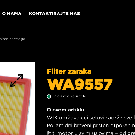
O NAMA
KONTAKTIRAJTE NAS
ojam pretrage
Filter zaraka
WA9557
Proizvodnja u toku
O ovom artiklu
WIX održavajući setovi sadrže sve fi
Poliamidni brtveni prsten otporan
štiti motor u svim uslovima – od g