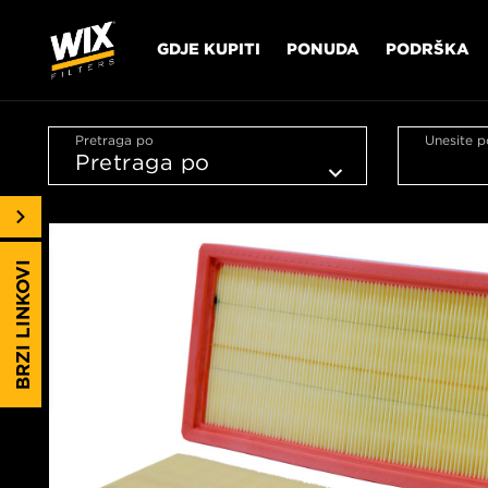
GDJE KUPITI
PONUDA
PODRŠKA
Pretraga po
Unesite p
BRZI LINKOVI