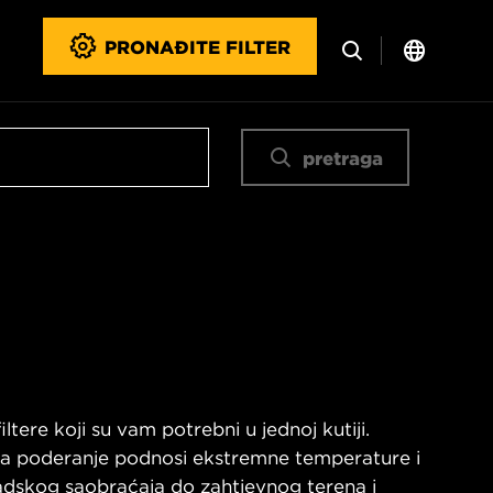
PRONAĐITE FILTER
pretraga
ltere koji su vam potrebni u jednoj kutiji.
 na poderanje podnosi ekstremne temperature i
radskog saobraćaja do zahtjevnog terena i