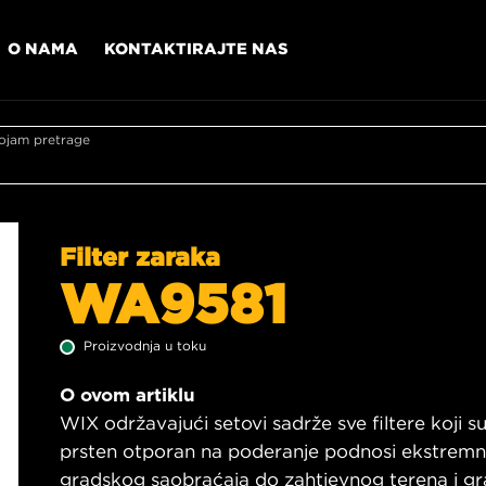
O NAMA
KONTAKTIRAJTE NAS
ojam pretrage
Filter zaraka
WA9581
Proizvodnja u toku
O ovom artiklu
WIX održavajući setovi sadrže sve filtere koji su
prsten otporan na poderanje podnosi ekstremne
gradskog saobraćaja do zahtjevnog terena i gra