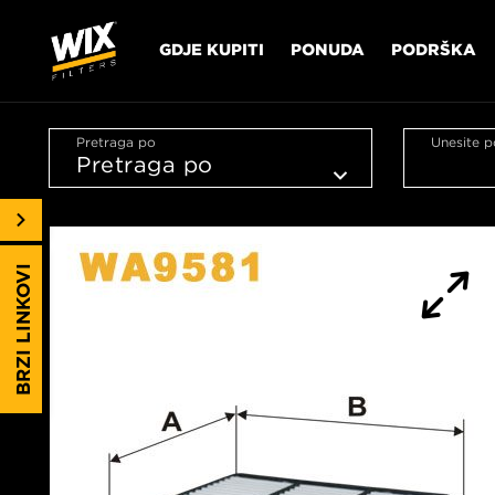
GDJE KUPITI
PONUDA
PODRŠKA
Pretraga po
Unesite p
BRZI LINKOVI