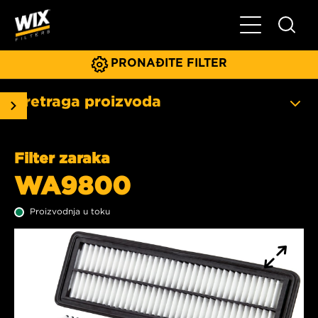
Glavni meni
PRONAĐITE FILTER
Pretraga proizvoda
Filter zaraka
WA9800
Proizvodnja u toku