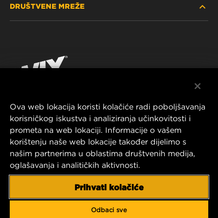
DRUŠTVENE MREŽE
GDJE KUPITI
POLITIKA PRIVATNOSTI
WIX INSTITUTE
PRAVNA NAPOMENA
Facebook
KONTAKTIRAJTE NAS
IMPRESSUM
YouTube
Ova web lokacija koristi kolačiće radi poboljšavanja
korisničkog iskustva i analiziranja učinkovitosti i
MANN+HUMMEL FT Poland
prometa na web lokaciji. Informacije o vašem
ul. Wrocławska 145,
korištenju naše web lokacije također dijelimo s
63-800 GOSTYŃ, POLAND
našim partnerima u oblastima društvenih medija,
Tel. +48 65 572 89 00
oglašavanja i analitičkih aktivnosti.
E-mail:
info@mann-hummel.com
CAREER
Prihvati kolačiće
MANN+HUMMEL GROUP
Odbaci sve