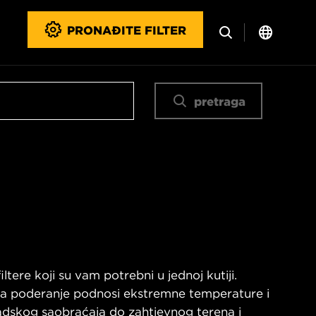
PRONAĐITE FILTER
pretraga
ltere koji su vam potrebni u jednoj kutiji.
 na poderanje podnosi ekstremne temperature i
radskog saobraćaja do zahtjevnog terena i