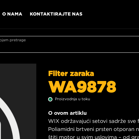
O NAMA
KONTAKTIRAJTE NAS
ojam pretrage
Filter zaraka
WA9878
Proizvodnja u toku
O ovom artiklu
WIX održavajući setovi sadrže sve fi
Poliamidni brtveni prsten otporan
štiti motor u svim uslovima – od g