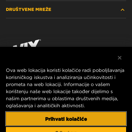
DRUŠTVENE MREŽE
GDJE KUPITI
POLITIKA PRIVATNOSTI
WIX INSTITUTE
PRAVNA NAPOMENA
Facebook
KONTAKTIRAJTE NAS
IMPRESSUM
YouTube
Ova web lokacija koristi kolačiće radi poboljšavanja
korisničkog iskustva i analiziranja učinkovitosti i
MANN+HUMMEL FT Poland
prometa na web lokaciji. Informacije o vašem
ul. Wrocławska 145,
korištenju naše web lokacije također dijelimo s
63-800 GOSTYŃ, POLAND
našim partnerima u oblastima društvenih medija,
Tel. +48 65 572 89 00
oglašavanja i analitičkih aktivnosti.
E-mail:
info@mann-hummel.com
CAREER
Prihvati kolačiće
MANN+HUMMEL GROUP