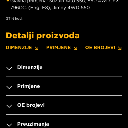
Glavna primjena: Suzuki Alto 550, 550 4WD ,FX
796CC. (Eng. F8), Jimny 4WD 550
GTIN kod:
Detalji proizvoda
DIMENZIJE
PRIMJENE
OE BROJEVI
Dimenzije
Primjene
OE brojevi
Preuzimanja