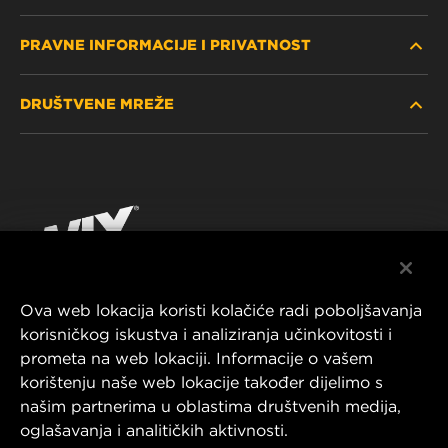
PRAVNE INFORMACIJE I PRIVATNOST
PRONAĐITE FILTER
DRUŠTVENE MREŽE
GDJE KUPITI
POLITIKA PRIVATNOSTI
WIX INSTITUTE
PRAVNA NAPOMENA
Facebook
KONTAKTIRAJTE NAS
IMPRESSUM
YouTube
Ova web lokacija koristi kolačiće radi poboljšavanja
korisničkog iskustva i analiziranja učinkovitosti i
MANN+HUMMEL FT Poland
prometa na web lokaciji. Informacije o vašem
ul. Wrocławska 145,
korištenju naše web lokacije također dijelimo s
63-800 GOSTYŃ, POLAND
našim partnerima u oblastima društvenih medija,
Tel. +48 65 572 89 00
oglašavanja i analitičkih aktivnosti.
E-mail:
info@mann-hummel.com