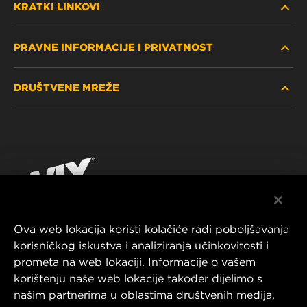
KRATKI LINKOVI
PRAVNE INFORMACIJE I PRIVATNOST
PRONAĐITE FILTER
DRUŠTVENE MREŽE
GDJE KUPITI
POLITIKA PRIVATNOSTI
WIX INSTITUTE
PRAVNA NAPOMENA
Facebook
KONTAKTIRAJTE NAS
IMPRESSUM
YouTube
Ova web lokacija koristi kolačiće radi poboljšavanja
korisničkog iskustva i analiziranja učinkovitosti i
MANN+HUMMEL FT Poland
prometa na web lokaciji. Informacije o vašem
ul. Wrocławska 145,
korištenju naše web lokacije također dijelimo s
63-800 GOSTYŃ, POLAND
našim partnerima u oblastima društvenih medija,
Tel. +48 65 572 89 00