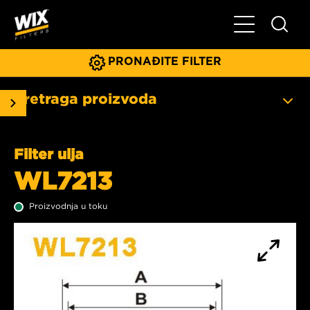
Glavni meni
PRONAĐITE FILTER
Pretraga proizvoda
Filter ulja
WL7213
Proizvodnja u toku