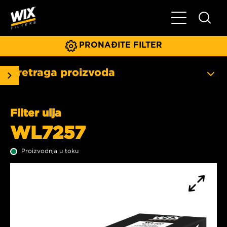
Glavni meni
PRONAĐITE FILTER
Pretraga proizvoda
Filter ulja
WL7257
Proizvodnja u toku