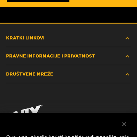
KRATKI LINKOVI
PRAVNE INFORMACIJE I PRIVATNOST
PRONAĐITE FILTER
DRUŠTVENE MREŽE
GDJE KUPITI
POLITIKA PRIVATNOSTI
WIX INSTITUTE
PRAVNA NAPOMENA
Facebook
KONTAKTIRAJTE NAS
IMPRESSUM
YouTube