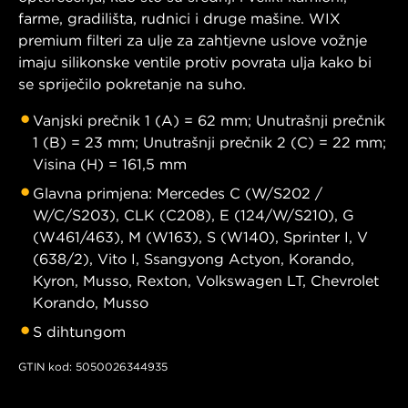
farme, gradilišta, rudnici i druge mašine. WIX
premium filteri za ulje za zahtjevne uslove vožnje
imaju silikonske ventile protiv povrata ulja kako bi
se spriječilo pokretanje na suho.
Vanjski prečnik 1 (A) = 62 mm; Unutrašnji prečnik
1 (B) = 23 mm; Unutrašnji prečnik 2 (C) = 22 mm;
Visina (H) = 161,5 mm
Glavna primjena: Mercedes C (W/S202 /
W/C/S203), CLK (C208), E (124/W/S210), G
(W461/463), M (W163), S (W140), Sprinter I, V
(638/2), Vito I, Ssangyong Actyon, Korando,
Kyron, Musso, Rexton, Volkswagen LT, Chevrolet
Korando, Musso
S dihtungom
GTIN kod: 5050026344935