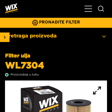
Glavni meni
PRONAĐITE FILTER
Pretraga proizvoda
Filter ulja
WL7304
Proizvodnja u toku