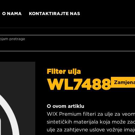
O NAMA
KONTAKTIRAJTE NAS
ojam pretrage
Filter ulja
WL7488
Zamjen
O ovom artiklu
WIX Premium filteri za ulje za veo
sintetičkih materijala koja može za
ulje za zahtjevne uslove vožnje imaj