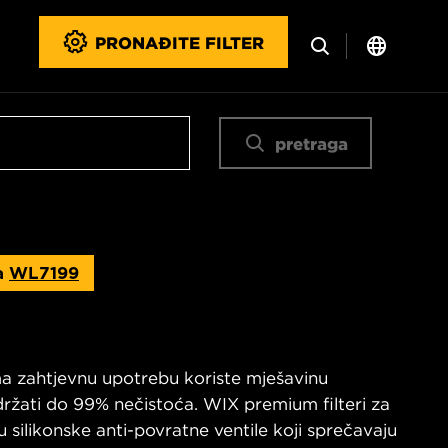
PRONAĐITE FILTER
pretraga
a
WL7199
ma zahtjevnu upotrebu koriste mješavinu
držati do 99% nečistoća. WIX premium filteri za
u silikonske anti-povratne ventile koji sprečavaju