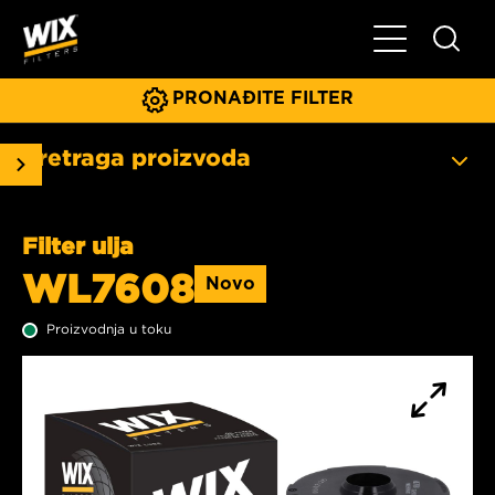
Glavni meni
PRONAĐITE FILTER
Pretraga proizvoda
Filter ulja
WL7608
Novo
Proizvodnja u toku