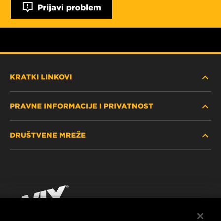
Prijavi problem
KRATKI LINKOVI
PRAVNE INFORMACIJE I PRIVATNOST
PRONAĐITE FILTER
DRUŠTVENE MREŽE
GDJE KUPITI
POLITIKA PRIVATNOSTI
WIX INSTITUTE
PRAVNA NAPOMENA
Facebook
KONTAKTIRAJTE NAS
IMPRESSUM
YouTube