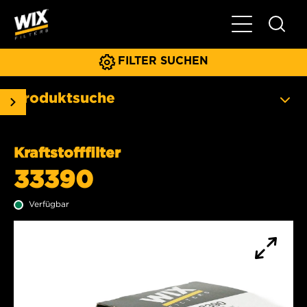
Hauptnavigat
FILTER SUCHEN
Produktsuche
Kraftstofffilter
33390
Verfügbar