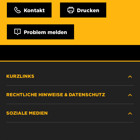
Kontakt
Drucken
Problem melden
KURZLINKS
RECHTLICHE HINWEISE & DATENSCHUTZ
FILTER SUCHEN
SOZIALE MEDIEN
HÄNDLERSUCHE
DATENSCHUTZ
WIX INSTITUTE
RECHTLICHER HINWEIS
Facebook