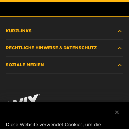
KURZLINKS
RECHTLICHE HINWEISE & DATENSCHUTZ
FILTER SUCHEN
SOZIALE MEDIEN
HÄNDLERSUCHE
DATENSCHUTZ
WIX INSTITUTE
RECHTLICHER HINWEIS
Facebook
KONTAKT
IMPRESSUM
YouTube
Diese Website verwendet Cookies, um die