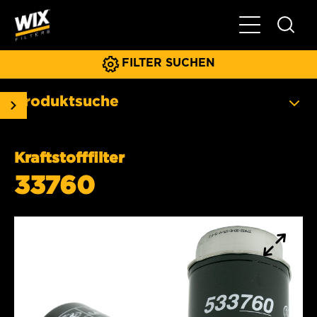
Hauptnavigat
FILTER SUCHEN
Produktsuche
Kraftstofffilter
33760