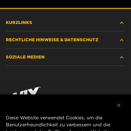
KURZLINKS
RECHTLICHE HINWEISE & DATENSCHUTZ
FILTER SUCHEN
SOZIALE MEDIEN
HÄNDLERSUCHE
DATENSCHUTZ
WIX INSTITUTE
RECHTLICHER HINWEIS
Facebook
KONTAKT
IMPRESSUM
YouTube
Diese Website verwendet Cookies, um die
Benutzerfreundlichkeit zu verbessern und die
MANN+HUMMEL FT Poland