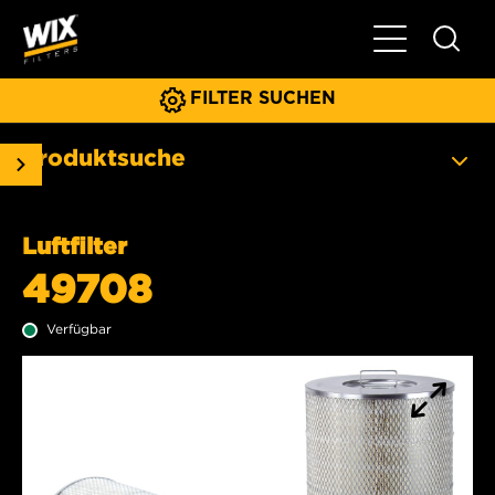
Hauptnavigat
FILTER SUCHEN
Produktsuche
Luftfilter
49708
Verfügbar