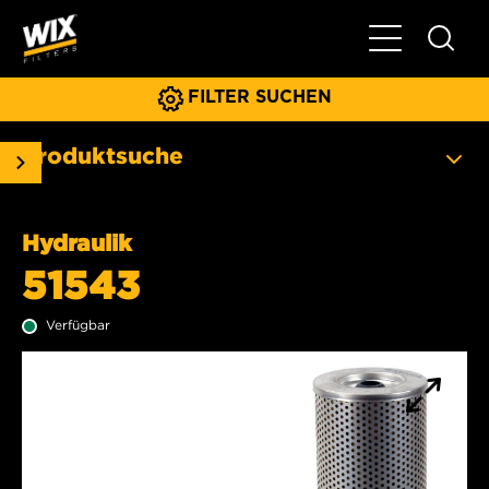
Hauptnavigat
FILTER SUCHEN
Produktsuche
Hydraulik
51543
Verfügbar