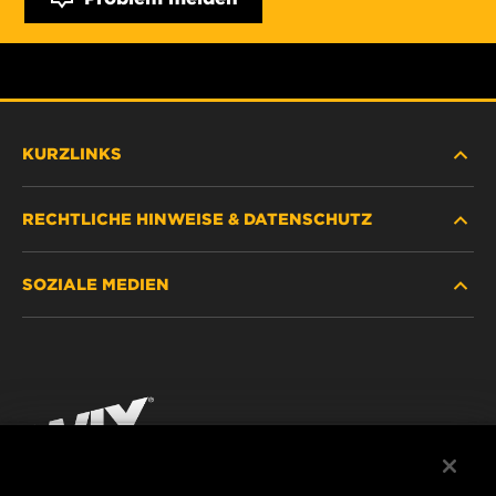
KURZLINKS
RECHTLICHE HINWEISE & DATENSCHUTZ
FILTER SUCHEN
SOZIALE MEDIEN
HÄNDLERSUCHE
DATENSCHUTZ
WIX INSTITUTE
RECHTLICHER HINWEIS
Facebook
KONTAKT
IMPRESSUM
YouTube