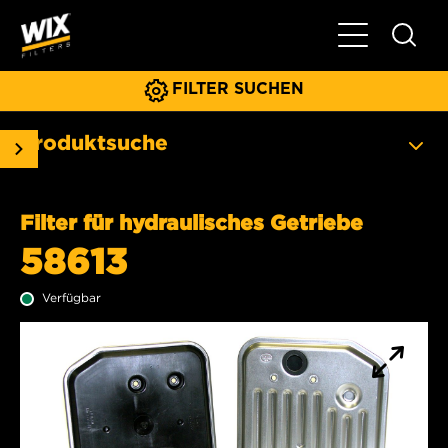
Hauptnavigat
FILTER SUCHEN
Produktsuche
Filter für hydraulisches Getriebe
58613
Verfügbar