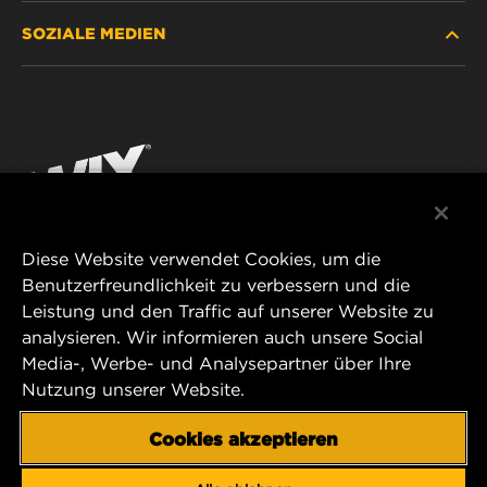
SOZIALE MEDIEN
HÄNDLERSUCHE
DATENSCHUTZ
WIX INSTITUTE
RECHTLICHER HINWEIS
Facebook
KONTAKT
IMPRESSUM
YouTube
Diese Website verwendet Cookies, um die
Benutzerfreundlichkeit zu verbessern und die
MANN+HUMMEL FT Poland
Leistung und den Traffic auf unserer Website zu
ul. Wrocławska 145,
analysieren. Wir informieren auch unsere Social
63-800 GOSTYŃ, POLAND
Media-, Werbe- und Analysepartner über Ihre
Tel. +48 65 572 89 00
Nutzung unserer Website.
E-mail:
info@mann-hummel.com
CAREER
Cookies akzeptieren
MANN+HUMMEL GROUP