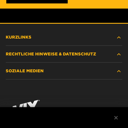
KURZLINKS
RECHTLICHE HINWEISE & DATENSCHUTZ
FILTER SUCHEN
SOZIALE MEDIEN
HÄNDLERSUCHE
DATENSCHUTZ
WIX INSTITUTE
RECHTLICHER HINWEIS
Facebook
KONTAKT
IMPRESSUM
YouTube