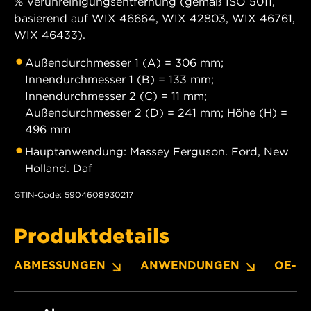
% Verunreinigungsentfernung (gemäß ISO 5011,
basierend auf WIX 46664, WIX 42803, WIX 46761,
WIX 46433).
Außendurchmesser 1 (A) = 306 mm;
Innendurchmesser 1 (B) = 133 mm;
Innendurchmesser 2 (C) = 11 mm;
Außendurchmesser 2 (D) = 241 mm; Höhe (H) =
496 mm
Hauptanwendung: Massey Ferguson. Ford, New
Holland. Daf
GTIN-Code: 5904608930217
Produktdetails
ABMESSUNGEN
ANWENDUNGEN
OE-N