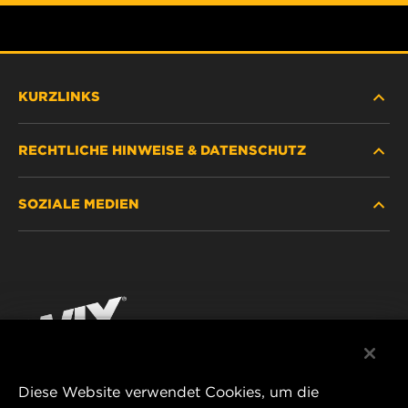
KURZLINKS
RECHTLICHE HINWEISE & DATENSCHUTZ
FILTER SUCHEN
SOZIALE MEDIEN
HÄNDLERSUCHE
DATENSCHUTZ
WIX INSTITUTE
RECHTLICHER HINWEIS
Facebook
KONTAKT
IMPRESSUM
YouTube
Diese Website verwendet Cookies, um die