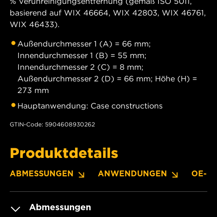
% Verunreinigungsentfernung (gemäß ISO 5011,
basierend auf WIX 46664, WIX 42803, WIX 46761,
WIX 46433).
Außendurchmesser 1 (A) = 66 mm;
Innendurchmesser 1 (B) = 55 mm;
Innendurchmesser 2 (C) = 8 mm;
Außendurchmesser 2 (D) = 66 mm; Höhe (H) =
273 mm
Hauptanwendung: Case constructions
GTIN-Code: 5904608930262
Produktdetails
ABMESSUNGEN
ANWENDUNGEN
OE-N
Abmessungen