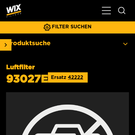
Hauptnavigat
FILTER SUCHEN
Produktsuche
Luftfilter
93027E
Ersatz
42222