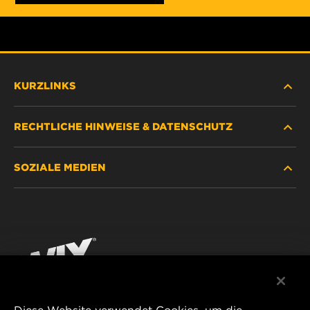
KURZLINKS
RECHTLICHE HINWEISE & DATENSCHUTZ
FILTER SUCHEN
SOZIALE MEDIEN
HÄNDLERSUCHE
DATENSCHUTZ
WIX INSTITUTE
RECHTLICHER HINWEIS
Facebook
KONTAKT
IMPRESSUM
YouTube