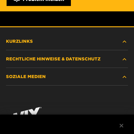
KURZLINKS
RECHTLICHE HINWEISE & DATENSCHUTZ
FILTER SUCHEN
SOZIALE MEDIEN
HÄNDLERSUCHE
DATENSCHUTZ
WIX INSTITUTE
RECHTLICHER HINWEIS
Facebook
KONTAKT
IMPRESSUM
YouTube