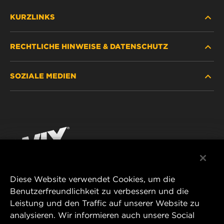
KURZLINKS
RECHTLICHE HINWEISE & DATENSCHUTZ
FILTER SUCHEN
SOZIALE MEDIEN
HÄNDLERSUCHE
DATENSCHUTZ
WIX INSTITUTE
RECHTLICHER HINWEIS
Facebook
KONTAKT
IMPRESSUM
YouTube
Diese Website verwendet Cookies, um die
Benutzerfreundlichkeit zu verbessern und die
MANN+HUMMEL FT Poland
Leistung und den Traffic auf unserer Website zu
ul. Wrocławska 145,
analysieren. Wir informieren auch unsere Social
63-800 GOSTYŃ, POLAND