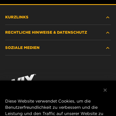
KURZLINKS
RECHTLICHE HINWEISE & DATENSCHUTZ
FILTER SUCHEN
SOZIALE MEDIEN
HÄNDLERSUCHE
DATENSCHUTZ
WIX INSTITUTE
RECHTLICHER HINWEIS
Facebook
KONTAKT
IMPRESSUM
YouTube
Diese Website verwendet Cookies, um die
Benutzerfreundlichkeit zu verbessern und die
MANN+HUMMEL FT Poland
Leistung und den Traffic auf unserer Website zu
ul. Wrocławska 145,