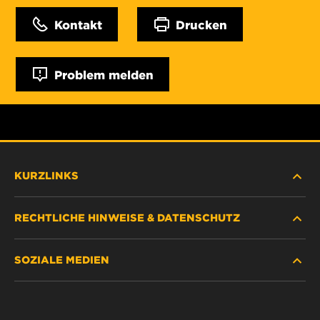
Kontakt
Drucken
Problem melden
KURZLINKS
RECHTLICHE HINWEISE & DATENSCHUTZ
FILTER SUCHEN
SOZIALE MEDIEN
HÄNDLERSUCHE
DATENSCHUTZ
WIX INSTITUTE
RECHTLICHER HINWEIS
Facebook