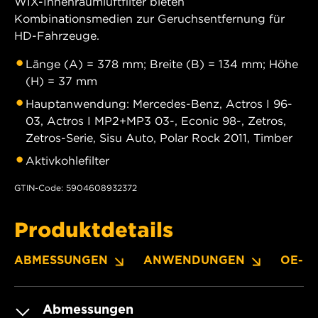
WIX-Innenraumluftfilter bieten
Kombinationsmedien zur Geruchsentfernung für
HD-Fahrzeuge.
Länge (A) = 378 mm; Breite (B) = 134 mm; Höhe
(H) = 37 mm
Hauptanwendung: Mercedes-Benz, Actros I 96-
03, Actros I MP2+MP3 03-, Econic 98-, Zetros,
Zetros-Serie, Sisu Auto, Polar Rock 2011, Timber
Aktivkohlefilter
GTIN-Code: 5904608932372
Produktdetails
ABMESSUNGEN
ANWENDUNGEN
OE-N
Abmessungen