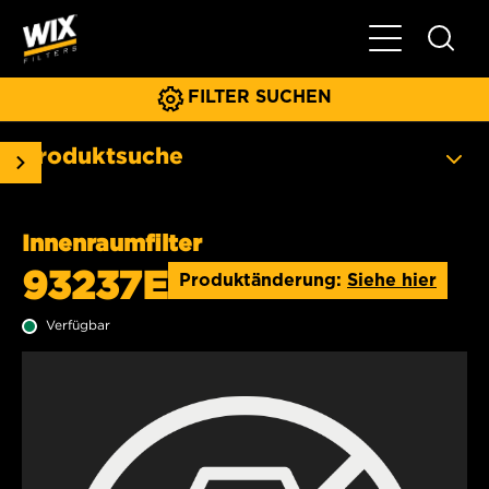
Hauptnavigat
FILTER SUCHEN
Produktsuche
Innenraumfilter
93237E
Produktänderung:
Siehe hier
Verfügbar