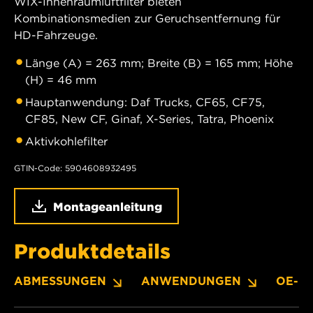
WIX-Innenraumluftfilter bieten
Kombinationsmedien zur Geruchsentfernung für
HD-Fahrzeuge.
Länge (A) = 263 mm; Breite (B) = 165 mm; Höhe
(H) = 46 mm
Hauptanwendung: Daf Trucks, CF65, CF75,
CF85, New CF, Ginaf, X-Series, Tatra, Phoenix
Aktivkohlefilter
GTIN-Code: 5904608932495
Montageanleitung
Produktdetails
ABMESSUNGEN
ANWENDUNGEN
OE-N