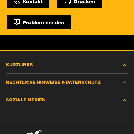
Kontakt
Drucken
Problem melden
KURZLINKS
RECHTLICHE HINWEISE & DATENSCHUTZ
FILTER SUCHEN
SOZIALE MEDIEN
HÄNDLERSUCHE
DATENSCHUTZ
WIX INSTITUTE
RECHTLICHER HINWEIS
Facebook
KONTAKT