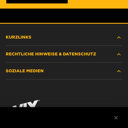
KURZLINKS
RECHTLICHE HINWEISE & DATENSCHUTZ
FILTER SUCHEN
SOZIALE MEDIEN
HÄNDLERSUCHE
DATENSCHUTZ
WIX INSTITUTE
RECHTLICHER HINWEIS
Facebook
KONTAKT
IMPRESSUM
YouTube