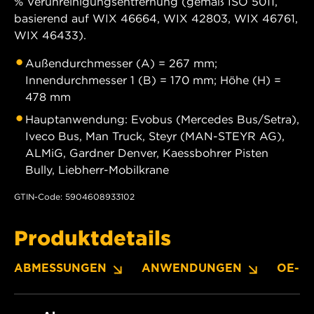
% Verunreinigungsentfernung (gemäß ISO 5011,
basierend auf WIX 46664, WIX 42803, WIX 46761,
WIX 46433).
Außendurchmesser (A) = 267 mm;
Innendurchmesser 1 (B) = 170 mm; Höhe (H) =
478 mm
Hauptanwendung: Evobus (Mercedes Bus/Setra),
Iveco Bus, Man Truck, Steyr (MAN-STEYR AG),
ALMiG, Gardner Denver, Kaessbohrer Pisten
Bully, Liebherr-Mobilkrane
GTIN-Code: 5904608933102
Produktdetails
ABMESSUNGEN
ANWENDUNGEN
OE-N