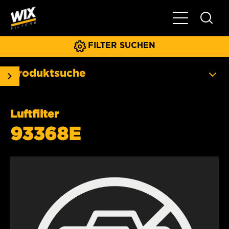
Hauptnavigat
FILTER SUCHEN
Produktsuche
Luftfilter
93368E