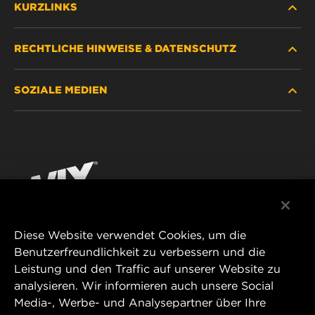
KURZLINKS
RECHTLICHE HINWEISE & DATENSCHUTZ
FILTER SUCHEN
SOZIALE MEDIEN
HÄNDLERSUCHE
DATENSCHUTZ
WIX INSTITUTE
RECHTLICHER HINWEIS
Facebook
KONTAKT
IMPRESSUM
YouTube
Diese Website verwendet Cookies, um die
Benutzerfreundlichkeit zu verbessern und die
MANN+HUMMEL FT Poland
Leistung und den Traffic auf unserer Website zu
ul. Wrocławska 145,
analysieren. Wir informieren auch unsere Social
63-800 GOSTYŃ, POLAND
Media-, Werbe- und Analysepartner über Ihre
Tel. +48 65 572 89 00