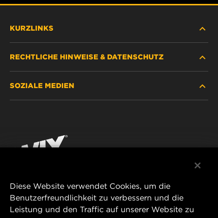
KURZLINKS
RECHTLICHE HINWEISE & DATENSCHUTZ
FILTER SUCHEN
SOZIALE MEDIEN
HÄNDLERSUCHE
DATENSCHUTZ
WIX INSTITUTE
RECHTLICHER HINWEIS
Facebook
KONTAKT
IMPRESSUM
YouTube
Diese Website verwendet Cookies, um die
Benutzerfreundlichkeit zu verbessern und die
MANN+HUMMEL FT Poland
Leistung und den Traffic auf unserer Website zu
ul. Wrocławska 145,