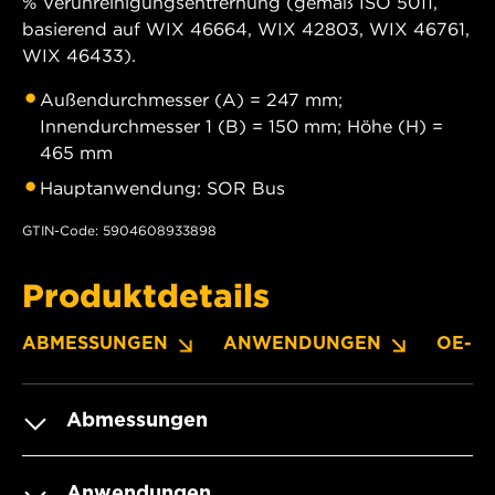
% Verunreinigungsentfernung (gemäß ISO 5011,
basierend auf WIX 46664, WIX 42803, WIX 46761,
WIX 46433).
Außendurchmesser (A) = 247 mm;
Innendurchmesser 1 (B) = 150 mm; Höhe (H) =
465 mm
Hauptanwendung: SOR Bus
GTIN-Code: 5904608933898
Produktdetails
ABMESSUNGEN
ANWENDUNGEN
OE-N
Abmessungen
Anwendungen