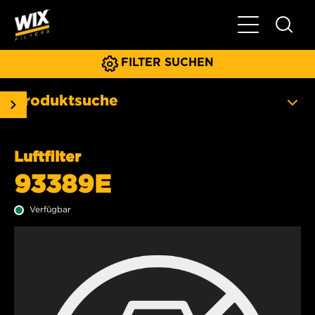
Hauptnavigat
FILTER SUCHEN
Produktsuche
Luftfilter
93389E
Verfügbar