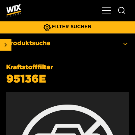
Hauptnavigat
FILTER SUCHEN
Produktsuche
Kraftstofffilter
95136E