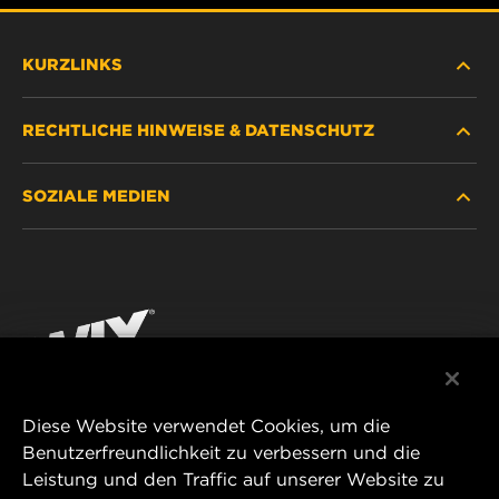
KURZLINKS
RECHTLICHE HINWEISE & DATENSCHUTZ
FILTER SUCHEN
SOZIALE MEDIEN
HÄNDLERSUCHE
DATENSCHUTZ
WIX INSTITUTE
RECHTLICHER HINWEIS
Facebook
KONTAKT
IMPRESSUM
YouTube
Diese Website verwendet Cookies, um die
Benutzerfreundlichkeit zu verbessern und die
MANN+HUMMEL FT Poland
Leistung und den Traffic auf unserer Website zu
ul. Wrocławska 145,