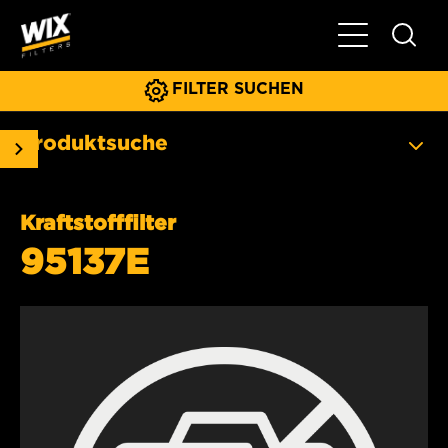
Hauptnavigat
FILTER SUCHEN
Produktsuche
Kraftstofffilter
95137E