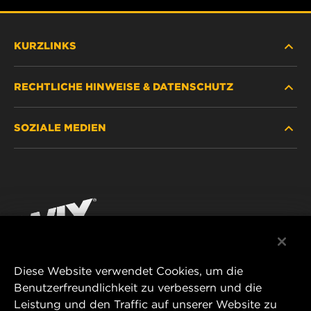
KURZLINKS
RECHTLICHE HINWEISE & DATENSCHUTZ
FILTER SUCHEN
SOZIALE MEDIEN
HÄNDLERSUCHE
DATENSCHUTZ
WIX INSTITUTE
RECHTLICHER HINWEIS
Facebook
KONTAKT
IMPRESSUM
YouTube
Diese Website verwendet Cookies, um die
Benutzerfreundlichkeit zu verbessern und die
MANN+HUMMEL FT Poland
Leistung und den Traffic auf unserer Website zu
ul. Wrocławska 145,