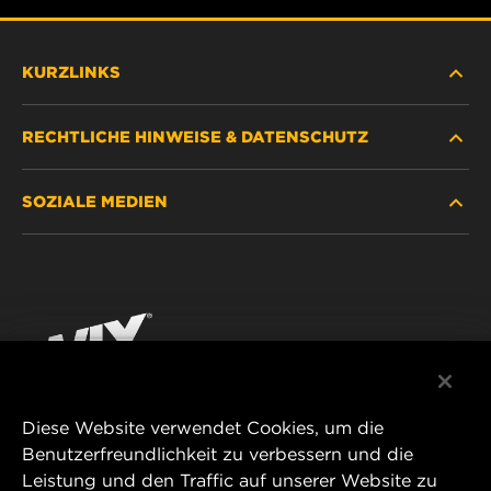
KURZLINKS
RECHTLICHE HINWEISE & DATENSCHUTZ
FILTER SUCHEN
SOZIALE MEDIEN
HÄNDLERSUCHE
DATENSCHUTZ
WIX INSTITUTE
RECHTLICHER HINWEIS
Facebook
KONTAKT
IMPRESSUM
YouTube
Diese Website verwendet Cookies, um die
Benutzerfreundlichkeit zu verbessern und die
MANN+HUMMEL FT Poland
Leistung und den Traffic auf unserer Website zu
ul. Wrocławska 145,