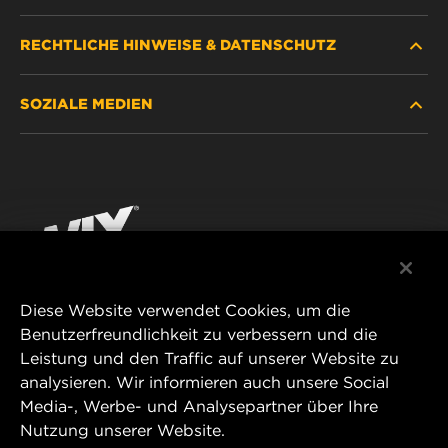
RECHTLICHE HINWEISE & DATENSCHUTZ
FILTER SUCHEN
SOZIALE MEDIEN
HÄNDLERSUCHE
DATENSCHUTZ
WIX INSTITUTE
RECHTLICHER HINWEIS
Facebook
KONTAKT
IMPRESSUM
YouTube
Diese Website verwendet Cookies, um die
Benutzerfreundlichkeit zu verbessern und die
MANN+HUMMEL FT Poland
Leistung und den Traffic auf unserer Website zu
ul. Wrocławska 145,
analysieren. Wir informieren auch unsere Social
63-800 GOSTYŃ, POLAND
Media-, Werbe- und Analysepartner über Ihre
Tel. +48 65 572 89 00
Nutzung unserer Website.
E-mail:
info@mann-hummel.com