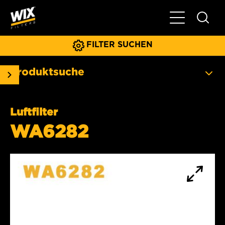
Hauptnavigat
FILTER SUCHEN
Produktsuche
Luftfilter
WA6282