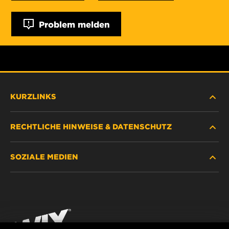
Problem melden
KURZLINKS
RECHTLICHE HINWEISE & DATENSCHUTZ
FILTER SUCHEN
SOZIALE MEDIEN
HÄNDLERSUCHE
DATENSCHUTZ
WIX INSTITUTE
RECHTLICHER HINWEIS
Facebook
KONTAKT
IMPRESSUM
YouTube