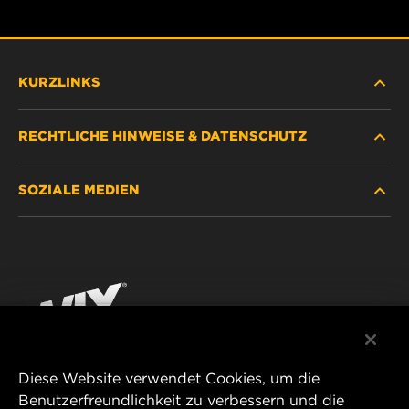
KURZLINKS
RECHTLICHE HINWEISE & DATENSCHUTZ
FILTER SUCHEN
SOZIALE MEDIEN
HÄNDLERSUCHE
DATENSCHUTZ
WIX INSTITUTE
RECHTLICHER HINWEIS
Facebook
KONTAKT
IMPRESSUM
YouTube
Diese Website verwendet Cookies, um die
Benutzerfreundlichkeit zu verbessern und die
MANN+HUMMEL FT Poland