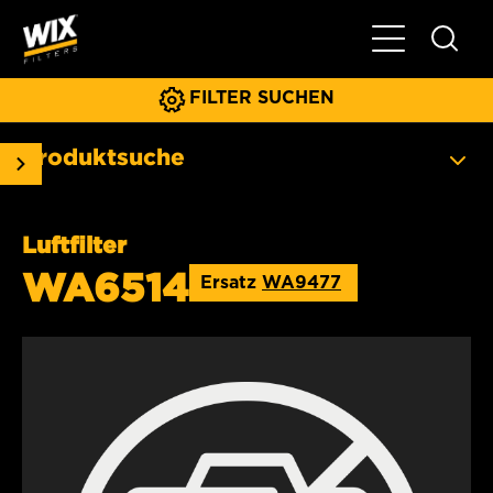
Hauptnavigat
FILTER SUCHEN
Produktsuche
Luftfilter
WA6514
Ersatz
WA9477