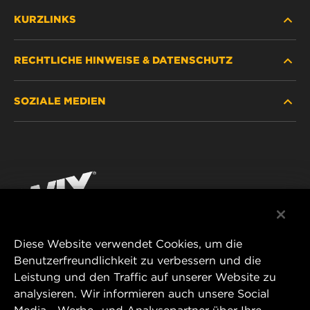
KURZLINKS
RECHTLICHE HINWEISE & DATENSCHUTZ
FILTER SUCHEN
SOZIALE MEDIEN
HÄNDLERSUCHE
DATENSCHUTZ
WIX INSTITUTE
RECHTLICHER HINWEIS
Facebook
KONTAKT
IMPRESSUM
YouTube
Diese Website verwendet Cookies, um die
Benutzerfreundlichkeit zu verbessern und die
MANN+HUMMEL FT Poland
Leistung und den Traffic auf unserer Website zu
ul. Wrocławska 145,
analysieren. Wir informieren auch unsere Social
63-800 GOSTYŃ, POLAND