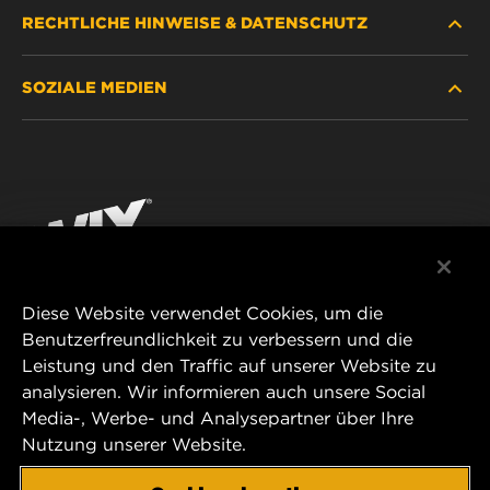
RECHTLICHE HINWEISE & DATENSCHUTZ
FILTER SUCHEN
SOZIALE MEDIEN
HÄNDLERSUCHE
DATENSCHUTZ
WIX INSTITUTE
RECHTLICHER HINWEIS
Facebook
KONTAKT
IMPRESSUM
YouTube
Diese Website verwendet Cookies, um die
Benutzerfreundlichkeit zu verbessern und die
MANN+HUMMEL FT Poland
Leistung und den Traffic auf unserer Website zu
ul. Wrocławska 145,
analysieren. Wir informieren auch unsere Social
63-800 GOSTYŃ, POLAND
Media-, Werbe- und Analysepartner über Ihre
Tel. +48 65 572 89 00
Nutzung unserer Website.
E-mail:
info@mann-hummel.com
CAREER