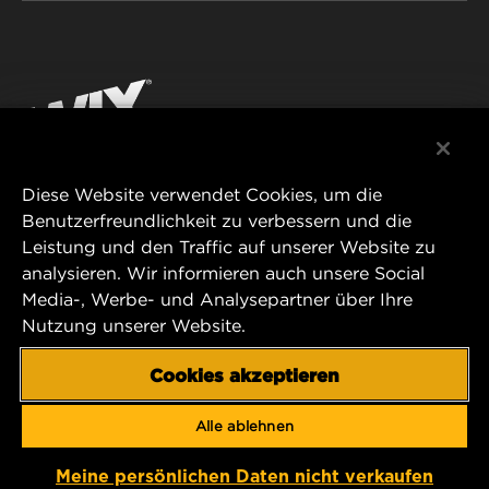
WIX INSTITUTE
RECHTLICHER HINWEIS
Facebook
KONTAKT
IMPRESSUM
YouTube
Diese Website verwendet Cookies, um die
Benutzerfreundlichkeit zu verbessern und die
MANN+HUMMEL FT Poland
Leistung und den Traffic auf unserer Website zu
ul. Wrocławska 145,
analysieren. Wir informieren auch unsere Social
63-800 GOSTYŃ, POLAND
Media-, Werbe- und Analysepartner über Ihre
Tel. +48 65 572 89 00
Nutzung unserer Website.
E-mail:
info@mann-hummel.com
CAREER
Cookies akzeptieren
MANN+HUMMEL GROUP
Alle ablehnen
Copyright 2025 MANN+HUMMEL. All rights reserved.
Meine persönlichen Daten nicht verkaufen