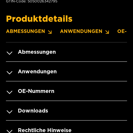
GTIN-Code: 5050026342795
Produktdetails
ABMESSUNGEN
ANWENDUNGEN
OE-N
Abmessungen
Anwendungen
OE-Nummern
Downloads
Rechtliche Hinweise