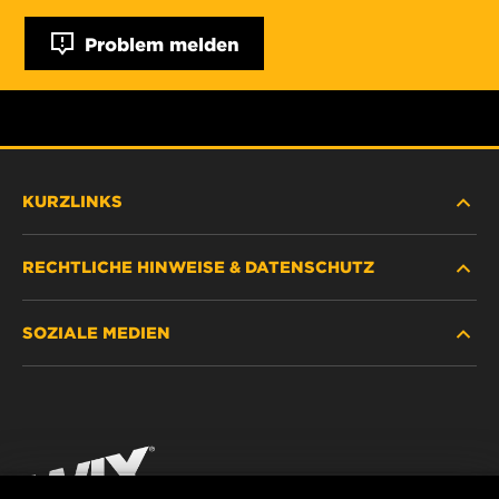
Problem melden
KURZLINKS
RECHTLICHE HINWEISE & DATENSCHUTZ
FILTER SUCHEN
SOZIALE MEDIEN
HÄNDLERSUCHE
DATENSCHUTZ
WIX INSTITUTE
RECHTLICHER HINWEIS
Facebook
KONTAKT
IMPRESSUM
YouTube