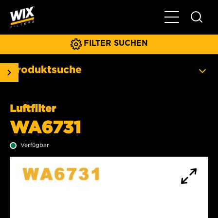
Hauptnavigat
FILTER SUCHEN
Produktsuche
Luftfilter
WA6731
Verfügbar