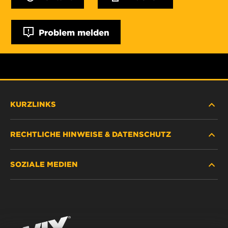
Problem melden
KURZLINKS
RECHTLICHE HINWEISE & DATENSCHUTZ
FILTER SUCHEN
SOZIALE MEDIEN
HÄNDLERSUCHE
DATENSCHUTZ
WIX INSTITUTE
RECHTLICHER HINWEIS
Facebook
KONTAKT
IMPRESSUM