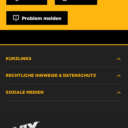
Problem melden
KURZLINKS
RECHTLICHE HINWEISE & DATENSCHUTZ
FILTER SUCHEN
SOZIALE MEDIEN
HÄNDLERSUCHE
DATENSCHUTZ
WIX INSTITUTE
RECHTLICHER HINWEIS
Facebook
KONTAKT
IMPRESSUM