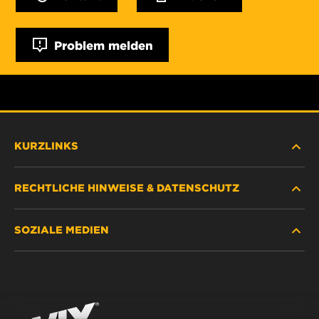
Problem melden
KURZLINKS
RECHTLICHE HINWEISE & DATENSCHUTZ
FILTER SUCHEN
SOZIALE MEDIEN
HÄNDLERSUCHE
DATENSCHUTZ
WIX INSTITUTE
RECHTLICHER HINWEIS
Facebook
KONTAKT
IMPRESSUM