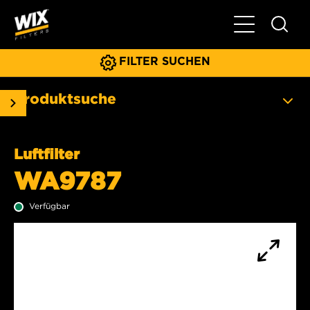
Hauptnavigat
FILTER SUCHEN
Produktsuche
Luftfilter
WA9787
Verfügbar