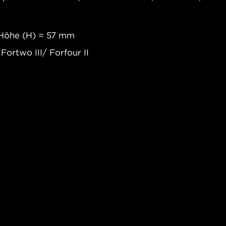
 Höhe (H) = 57 mm
ortwo III/ Forfour II